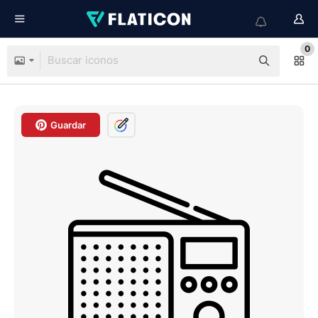
0
Guardar