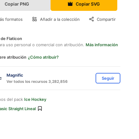
Copiar PNG
Copiar SVG
ás formatos
Añadir a la colección
Compartir
 de Flaticon
ara uso personal o comercial con atribución.
Más información
ere atribución
¿Cómo atribuir?
Magnific
Seguir
Ver todos los recursos 3,282,856
nos del pack
Ice Hockey
asic Straight Lineal