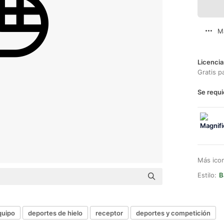
M
Licencia
Gratis p
Se requi
Más ico
Estilo:
B
quipo
deportes de hielo
receptor
deportes y competición