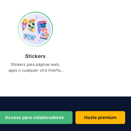
Stickers
Stickers para páginas web,
apps o cualquier otra interfaz
que necesites
Acceso para colaboradores
Hazte premium