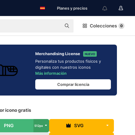
Planes y precios
Colecciones
0
Merchandising License
NUEVO
Personaliza tus productos físicos y
digitales con nuestros iconos
Más información
Comprar licencia
r icono gratis
PNG
SVG
512px