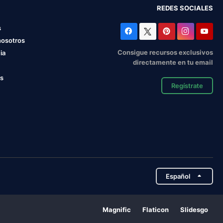
REDES SOCIALES
s
nosotros
Consigue recursos exclusivos
ia
directamente en tu email
os
Regístrate
Español
Magnific
Flaticon
Slidesgo