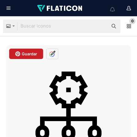
0
Guardar