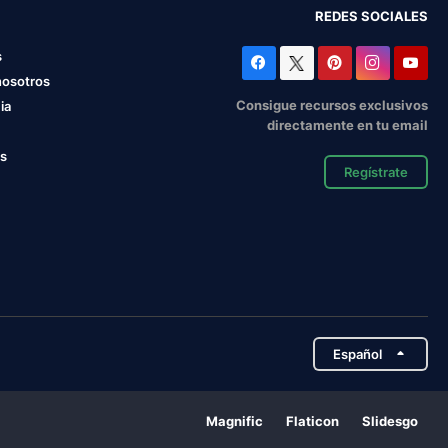
REDES SOCIALES
s
nosotros
Consigue recursos exclusivos
ia
directamente en tu email
os
Regístrate
Español
Magnific
Flaticon
Slidesgo