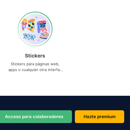
Stickers
Stickers para páginas web,
apps o cualquier otra interfaz
que necesites
Acceso para colaboradores
Hazte premium