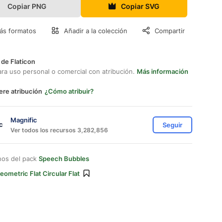
Copiar PNG
Copiar SVG
ás formatos
Añadir a la colección
Compartir
 de Flaticon
ara uso personal o comercial con atribución.
Más información
ere atribución
¿Cómo atribuir?
Magnific
Seguir
Ver todos los recursos 3,282,856
nos del pack
Speech Bubbles
eometric Flat Circular Flat