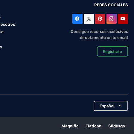
REDES SOCIALES
s
nosotros
Consigue recursos exclusivos
ia
directamente en tu email
os
Regístrate
Español
Magnific
Flaticon
Slidesgo