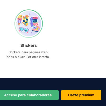
Stickers
Stickers para páginas web,
apps o cualquier otra interfaz
que necesites
Acceso para colaboradores
Hazte premium