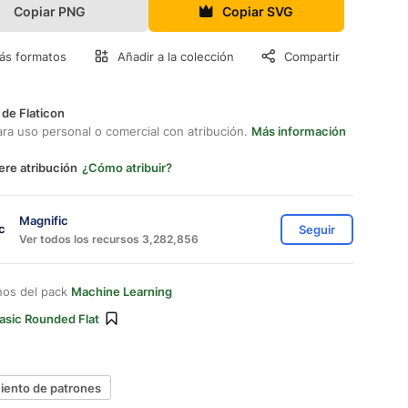
Copiar PNG
Copiar SVG
ás formatos
Añadir a la colección
Compartir
 de Flaticon
ara uso personal o comercial con atribución.
Más información
ere atribución
¿Cómo atribuir?
Magnific
Seguir
Ver todos los recursos 3,282,856
nos del pack
Machine Learning
asic Rounded Flat
iento de patrones