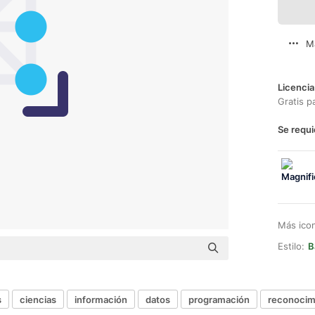
M
Licencia
Gratis p
Se requi
Más ico
Estilo:
B
s
ciencias
información
datos
programación
reconocim