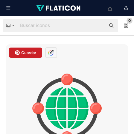
0
Guardar