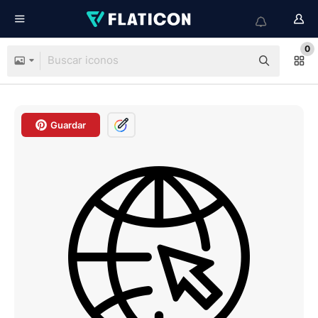
0
Guardar