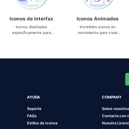
Iconos de interfaz
Iconos Animados
Iconos diseñados
Increíbles iconos en
específicamente para
movimiento para crear
interfaces
proyectos dinámicos
AYUDA
COMPANY
Soporte
Sobre nosotro
FAQs
Contacta con 
Estilos de Iconos
Nuestra Licenc