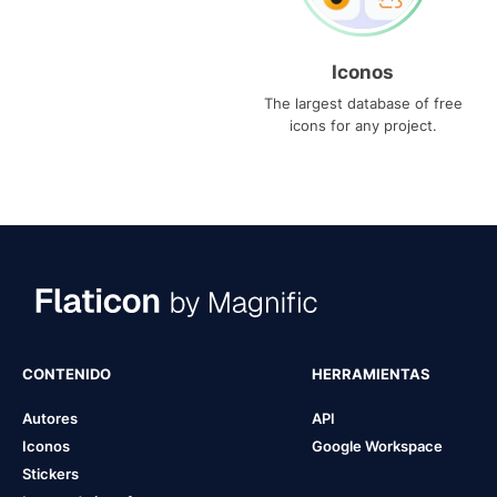
Iconos
The largest database of free
icons for any project.
CONTENIDO
HERRAMIENTAS
Autores
API
Iconos
Google Workspace
Stickers