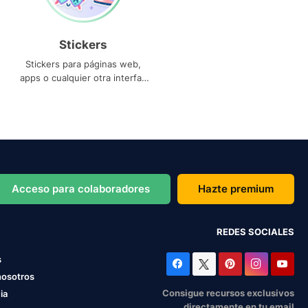
Stickers
Stickers para páginas web,
apps o cualquier otra interfaz
que necesites
Acceso para colaboradores
Hazte premium
REDES SOCIALES
s
nosotros
Consigue recursos exclusivos
ia
directamente en tu email