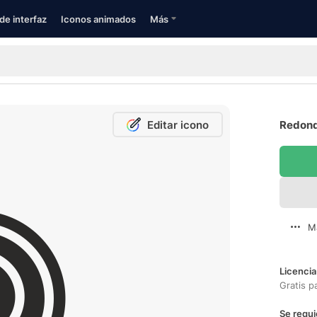
de interfaz
Iconos animados
Más
Editar icono
Redond
M
Licencia
Gratis p
Se requi