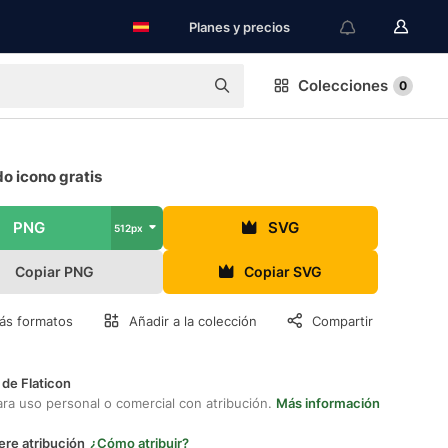
Planes y precios
Colecciones
0
o icono gratis
PNG
SVG
512px
Copiar PNG
Copiar SVG
ás formatos
Añadir a la colección
Compartir
 de Flaticon
ara uso personal o comercial con atribución.
Más información
ere atribución
¿Cómo atribuir?