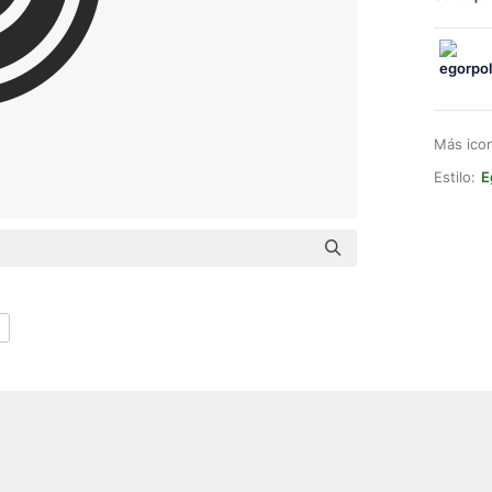
Más ico
Estilo:
E