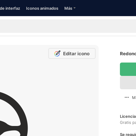
de interfaz
Iconos animados
Más
Editar icono
Redond
M
Licencia
Gratis p
Se requi