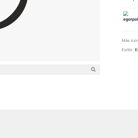
Más ico
Estilo:
E