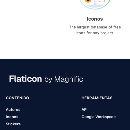
Iconos
The largest database of free
icons for any project.
CONTENIDO
HERRAMIENTAS
Autores
API
Iconos
Google Workspace
Stickers