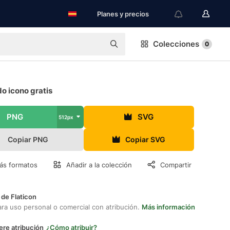
Planes y precios
Colecciones
0
o icono gratis
PNG
SVG
512px
Copiar PNG
Copiar SVG
ás formatos
Añadir a la colección
Compartir
 de Flaticon
ara uso personal o comercial con atribución.
Más información
ere atribución
¿Cómo atribuir?