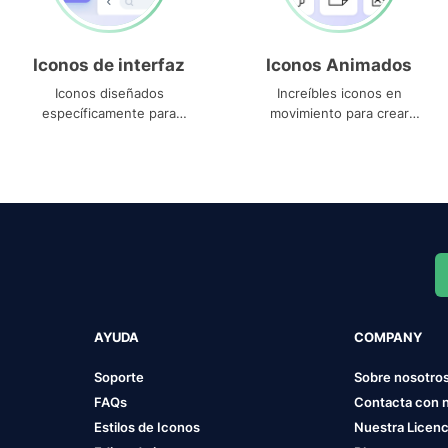
Iconos de interfaz
Iconos Animados
Iconos diseñados
Increíbles iconos en
específicamente para
movimiento para crear
interfaces
proyectos dinámicos
AYUDA
COMPANY
Soporte
Sobre nosotro
FAQs
Contacta con 
Estilos de Iconos
Nuestra Licenc