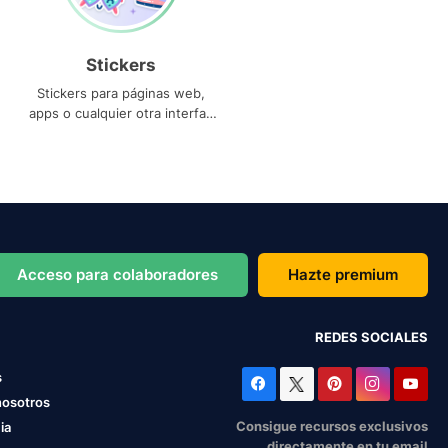
Stickers
Stickers para páginas web,
apps o cualquier otra interfaz
que necesites
Acceso para colaboradores
Hazte premium
REDES SOCIALES
s
nosotros
Consigue recursos exclusivos
ia
directamente en tu email