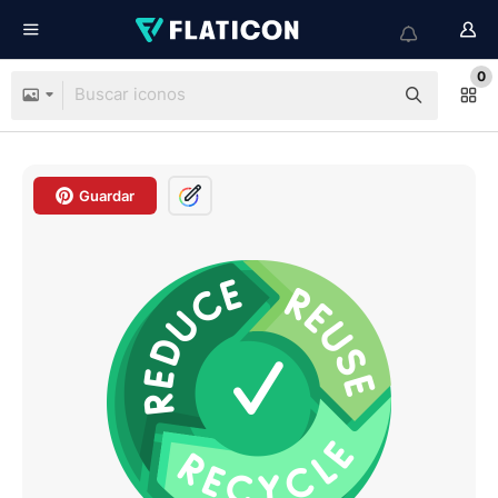
0
Guardar