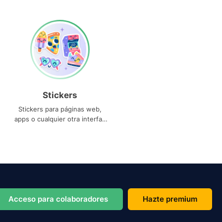
Stickers
Stickers para páginas web,
apps o cualquier otra interfaz
que necesites
Acceso para colaboradores
Hazte premium