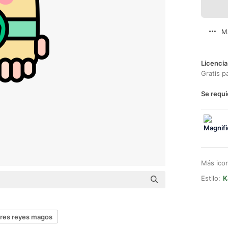
M
Licencia
Gratis p
Se requi
Más ico
Estilo:
K
tres reyes magos