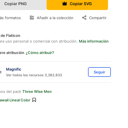
Copiar PNG
Copiar SVG
ás formatos
Añadir a la colección
Compartir
 de Flaticon
ara uso personal o comercial con atribución.
Más información
ere atribución
¿Cómo atribuir?
Magnific
Seguir
Ver todos los recursos 3,282,832
nos del pack
Three Wise Men
awaii Lineal Color