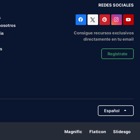
REDES SOCIALES
s
nosotros
Consigue recursos exclusivos
ia
directamente en tu email
os
Regístrate
Español
Magnific
Flaticon
Slidesgo