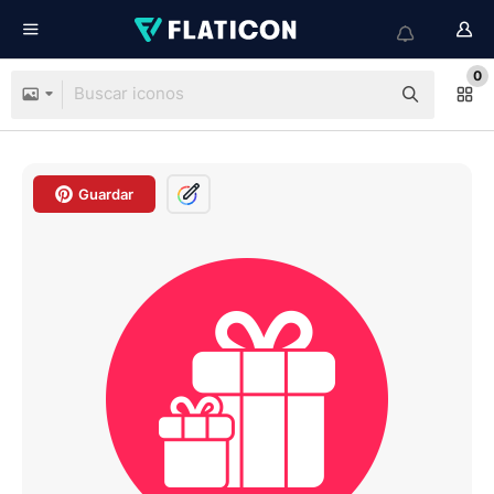
0
Guardar