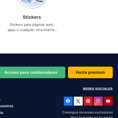
Stickers
Stickers para páginas web,
apps o cualquier otra interfaz
que necesites
Acceso para colaboradores
Hazte premium
REDES SOCIALES
s
nosotros
Consigue recursos exclusivos
ia
directamente en tu email