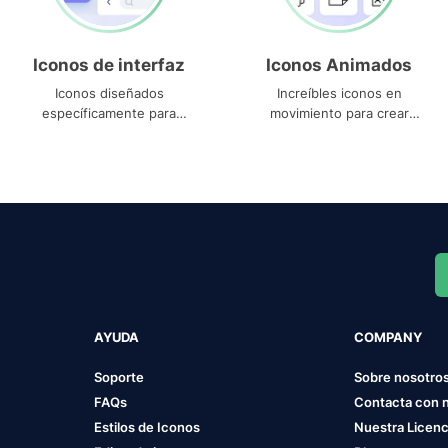
Iconos de interfaz
Iconos Animados
Iconos diseñados
Increíbles iconos en
específicamente para
movimiento para crear
interfaces
proyectos dinámicos
AYUDA
COMPANY
Soporte
Sobre nosotro
FAQs
Contacta con 
Estilos de Iconos
Nuestra Licenc