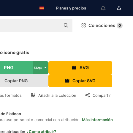
Planes y precios
Colecciones
0
o icono gratis
PNG
SVG
512px
Copiar PNG
Copiar SVG
ás formatos
Añadir a la colección
Compartir
 de Flaticon
ara uso personal o comercial con atribución.
Más información
ere atribución
¿Cómo atribuir?