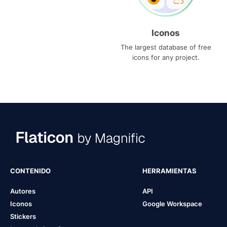
Iconos
The largest database of free
icons for any project.
CONTENIDO
HERRAMIENTAS
Autores
API
Iconos
Google Workspace
Stickers