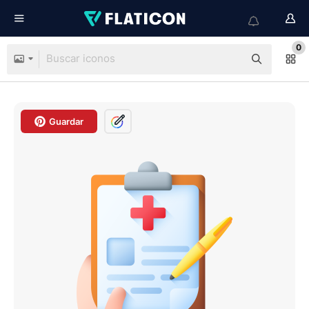
0
Guardar