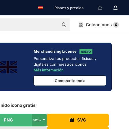
Planes y precios
Colecciones
0
Merchandising License
NUEVO
Personaliza tus productos físicos y
digitales con nuestros iconos
Más información
Comprar licencia
nido icono gratis
PNG
SVG
512px