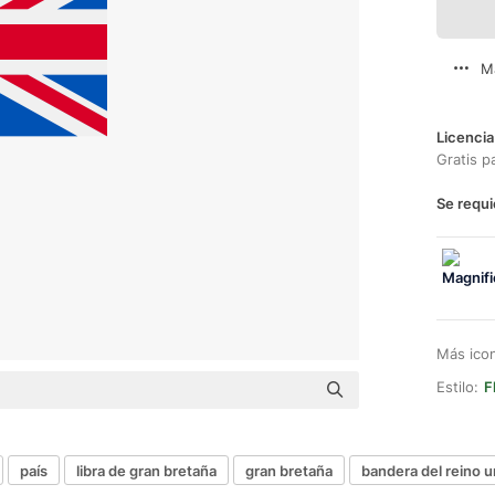
M
Licencia
Gratis p
Se requi
Más ico
Estilo:
F
país
libra de gran bretaña
gran bretaña
bandera del reino u