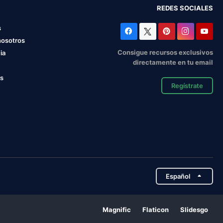
REDES SOCIALES
s
nosotros
Consigue recursos exclusivos
ia
directamente en tu email
os
Regístrate
Español
Magnific
Flaticon
Slidesgo