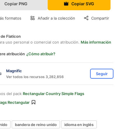
Copiar PNG
Copiar SVG
ás formatos
Añadir a la colección
Compartir
 de Flaticon
ara uso personal o comercial con atribución.
Más información
ere atribución
¿Cómo atribuir?
Magnific
Seguir
Ver todos los recursos 3,282,856
nos del pack
Rectangular Country Simple Flags
lags Rectangular
nido
bandera de reino unido
idioma en inglés