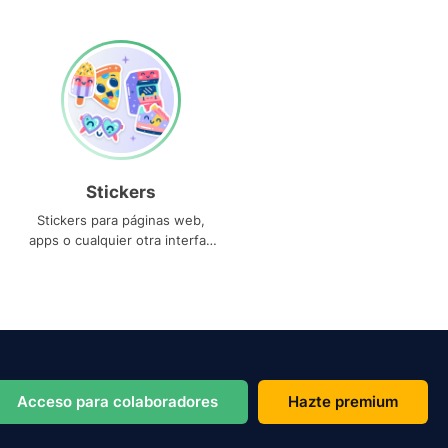
Stickers
Stickers para páginas web,
apps o cualquier otra interfaz
que necesites
Acceso para colaboradores
Hazte premium