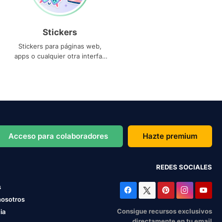
Stickers
Stickers para páginas web,
apps o cualquier otra interfaz
que necesites
Acceso para colaboradores
Hazte premium
REDES SOCIALES
s
nosotros
Consigue recursos exclusivos
ia
directamente en tu email