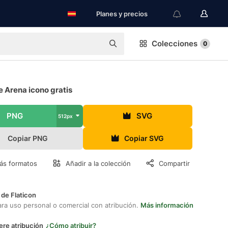
Planes y precios
Colecciones
0
e Arena icono gratis
PNG
SVG
512px
Copiar PNG
Copiar SVG
ás formatos
Añadir a la colección
Compartir
 de Flaticon
ara uso personal o comercial con atribución.
Más información
ere atribución
¿Cómo atribuir?