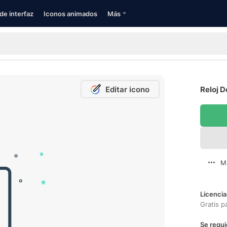
de interfaz
Iconos animados
Más
Editar icono
Reloj D
M
Licencia
Gratis p
Se requi