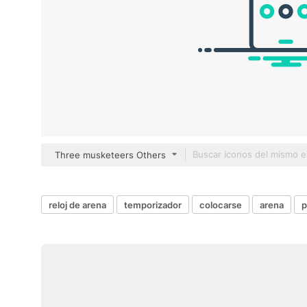
Three musketeers Others
reloj de arena
temporizador
colocarse
arena
p