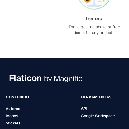
Iconos
The largest database of free
icons for any project.
CONTENIDO
HERRAMIENTAS
Autores
API
Iconos
Google Workspace
Stickers