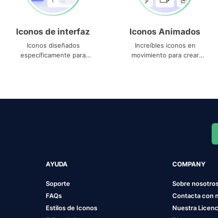
Iconos de interfaz
Iconos Animados
Iconos diseñados
Increíbles iconos en
específicamente para
movimiento para crear
interfaces
proyectos dinámicos
AYUDA
COMPANY
Soporte
Sobre nosotro
FAQs
Contacta con 
Estilos de Iconos
Nuestra Licenc