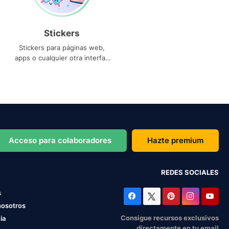
Stickers
Stickers para páginas web,
apps o cualquier otra interfaz
que necesites
Acceso para colaboradores
Hazte premium
REDES SOCIALES
s
nosotros
Consigue recursos exclusivos
ia
directamente en tu email