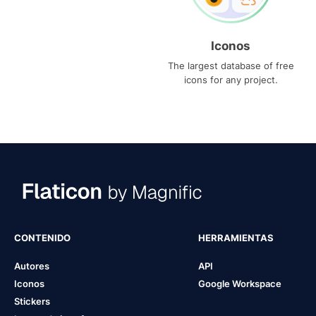
Iconos
The largest database of free
icons for any project.
CONTENIDO
HERRAMIENTAS
Autores
API
Iconos
Google Workspace
Stickers