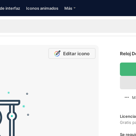
de interfaz
Iconos animados
Más
Editar icono
Reloj D
M
Licencia
Gratis p
Se requi