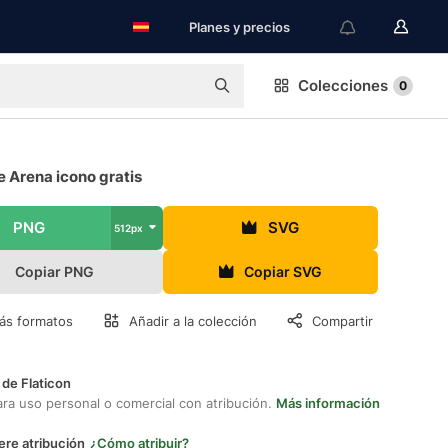
Planes y precios
Colecciones
0
e Arena icono gratis
PNG
SVG
512px
Copiar PNG
Copiar SVG
ás formatos
Añadir a la colección
Compartir
 de Flaticon
ara uso personal o comercial con atribución.
Más información
ere atribución
¿Cómo atribuir?