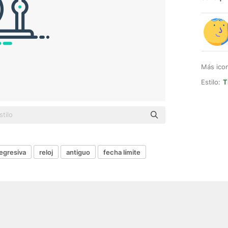
Más ico
Estilo:
T
egresiva
reloj
antiguo
fecha límite