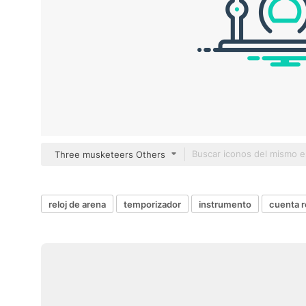
Three musketeers Others
reloj de arena
temporizador
instrumento
cuenta r