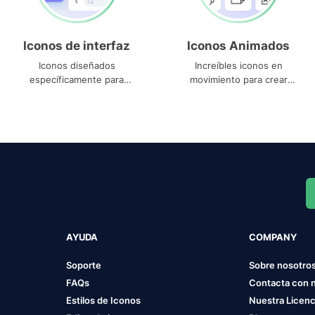
Iconos de interfaz
Iconos Animados
Iconos diseñados
Increíbles iconos en
específicamente para
movimiento para crear
interfaces
proyectos dinámicos
AYUDA
COMPANY
Soporte
Sobre nosotro
FAQs
Contacta con 
Estilos de Iconos
Nuestra Licenc