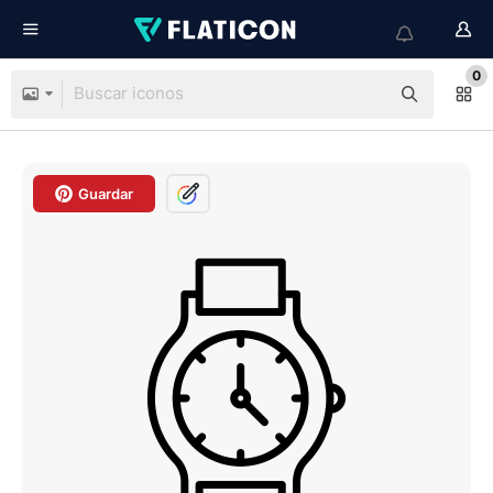
0
Guardar