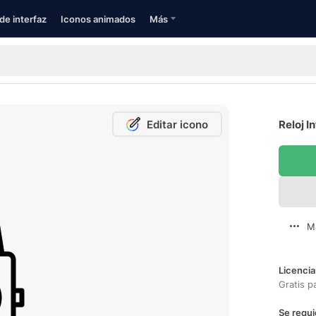
de interfaz
Iconos animados
Más
Editar icono
Reloj I
M
Licencia
Gratis p
Se requi