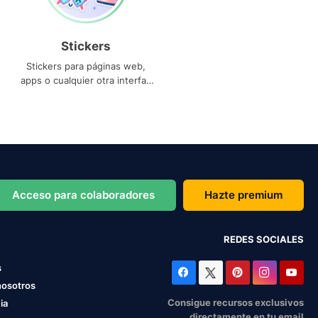
Stickers
Stickers para páginas web,
apps o cualquier otra interfaz
que necesites
Acceso para colaboradores
Hazte premium
REDES SOCIALES
s
nosotros
Consigue recursos exclusivos
ia
directamente en tu email