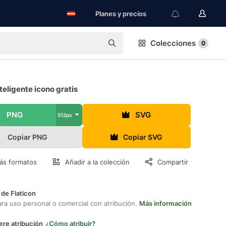
Planes y precios
Colecciones
0
nteligente icono gratis
PNG
SVG
512px
Copiar PNG
Copiar SVG
ás formatos
Añadir a la colección
Compartir
 de Flaticon
ara uso personal o comercial con atribución.
Más información
ere atribución
¿Cómo atribuir?