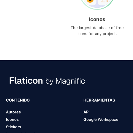
Iconos
The largest database of free
icons for any project.
CONTENIDO
HERRAMIENTAS
Autores
API
Iconos
Google Workspace
Stickers