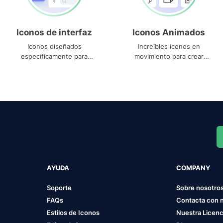
Iconos de interfaz
Iconos Animados
Iconos diseñados
Increíbles iconos en
específicamente para
movimiento para crear
interfaces
proyectos dinámicos
AYUDA
COMPANY
Soporte
Sobre nosotro
FAQs
Contacta con 
Estilos de Iconos
Nuestra Licenc