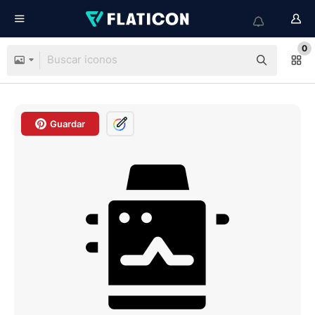
0
Guardar