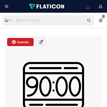
0
Guardar