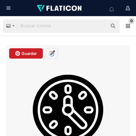
0
Guardar