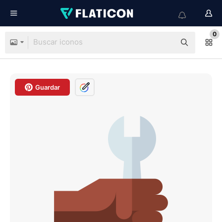
0
Guardar