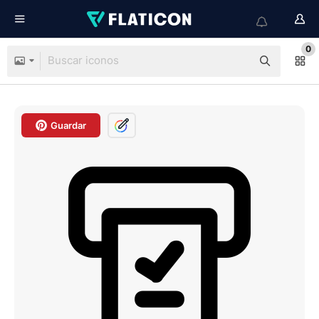
0
Guardar