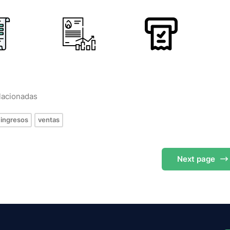
elacionadas
ingresos
ventas
Next
page