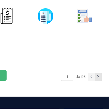
de
98