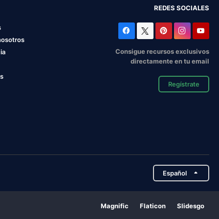
REDES SOCIALES
s
nosotros
Consigue recursos exclusivos
ia
directamente en tu email
os
Regístrate
Español
Magnific
Flaticon
Slidesgo