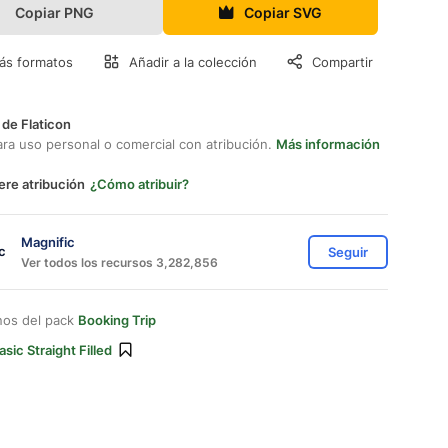
Copiar PNG
Copiar SVG
ás formatos
Añadir a la colección
Compartir
 de Flaticon
ara uso personal o comercial con atribución.
Más información
ere atribución
¿Cómo atribuir?
Magnific
Seguir
Ver todos los recursos 3,282,856
nos del pack
Booking Trip
asic Straight Filled