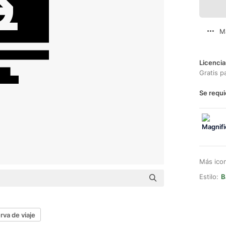
M
Licencia
Gratis p
Se requi
Más ico
Estilo:
B
rva de viaje