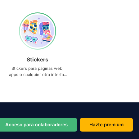
Stickers
Stickers para páginas web,
apps o cualquier otra interfaz
que necesites
Acceso para colaboradores
Hazte premium