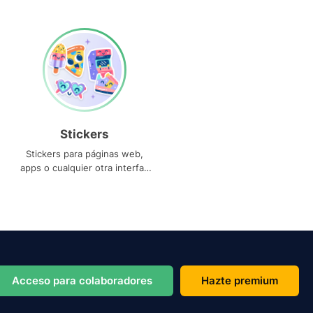
Stickers
Stickers para páginas web,
apps o cualquier otra interfaz
que necesites
Acceso para colaboradores
Hazte premium