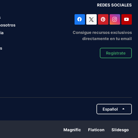
REDES SOCIALES
s
nosotros
Consigue recursos exclusivos
ia
directamente en tu email
os
Regístrate
Español
Magnific
Flaticon
Slidesgo