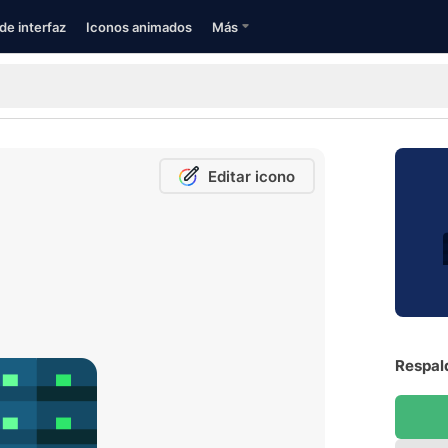
de interfaz
Iconos animados
Más
Editar icono
Respald