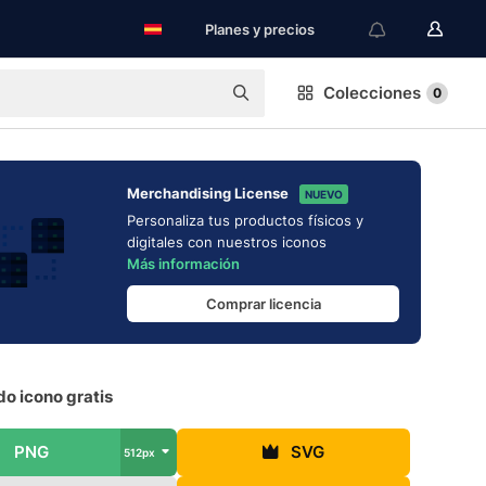
Planes y precios
Colecciones
0
Merchandising License
NUEVO
Personaliza tus productos físicos y
digitales con nuestros iconos
Más información
Comprar licencia
o icono gratis
PNG
SVG
512px