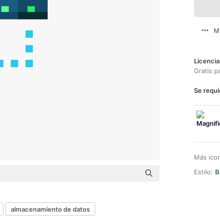
M
Licencia
Gratis p
Se requi
Más ico
Estilo:
B
almacenamiento de datos