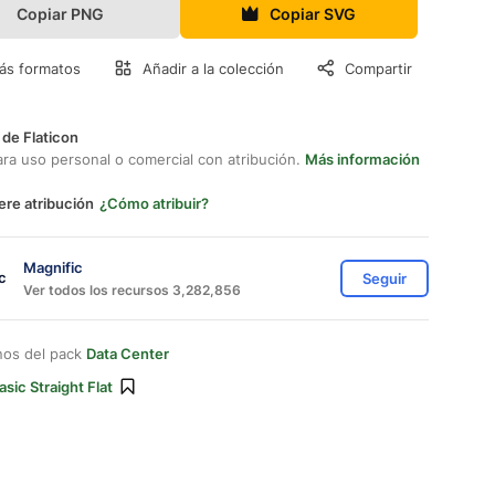
Copiar PNG
Copiar SVG
ás formatos
Añadir a la colección
Compartir
 de Flaticon
ara uso personal o comercial con atribución.
Más información
ere atribución
¿Cómo atribuir?
Magnific
Seguir
Ver todos los recursos 3,282,856
nos del pack
Data Center
asic Straight Flat