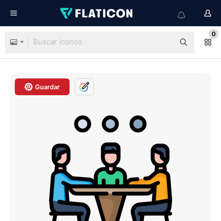
0
Guardar