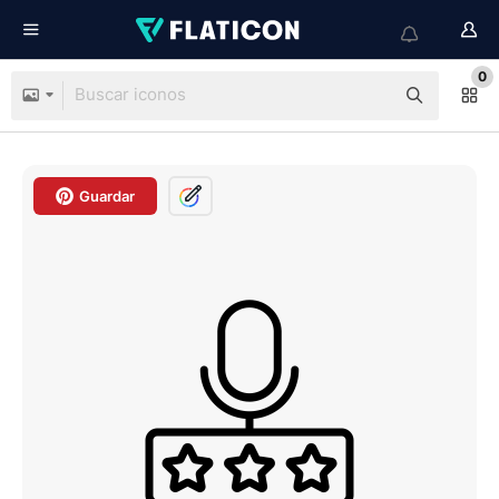
0
Guardar