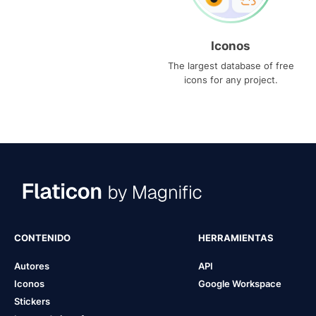
Iconos
The largest database of free
icons for any project.
CONTENIDO
HERRAMIENTAS
Autores
API
Iconos
Google Workspace
Stickers