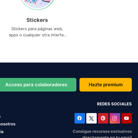
Stickers
Stickers para páginas web,
apps o cualquier otra interfaz
que necesites
Acceso para colaboradores
Hazte premium
REDES SOCIALES
s
nosotros
Consigue recursos exclusivos
ia
directamente en tu email