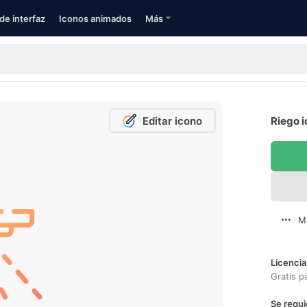
de interfaz
Iconos animados
Más
Editar icono
Riego i
M
Licencia
Gratis p
Se requi