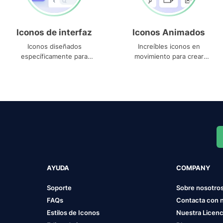
Iconos de interfaz
Iconos Animados
Iconos diseñados
Increíbles iconos en
específicamente para
movimiento para crear
interfaces
proyectos dinámicos
AYUDA
COMPANY
Soporte
Sobre nosotro
FAQs
Contacta con 
Estilos de Iconos
Nuestra Licenc