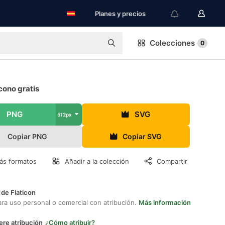
Planes y precios
Colecciones
0
cono gratis
PNG
SVG
512px
Copiar PNG
Copiar SVG
ás formatos
Añadir a la colección
Compartir
 de Flaticon
ara uso personal o comercial con atribución.
Más información
ere atribución
¿Cómo atribuir?