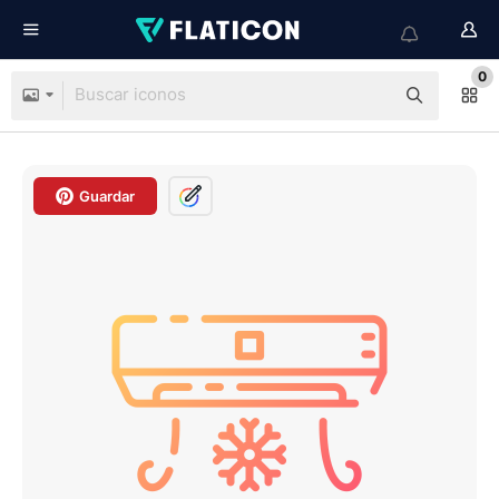
0
Guardar