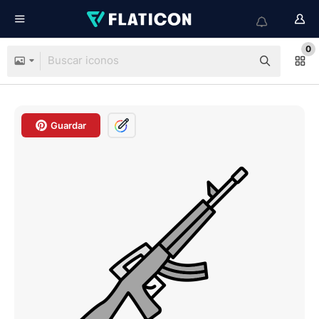
0
Guardar