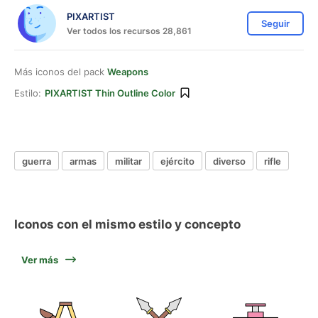
PIXARTIST
Seguir
Ver todos los recursos 28,861
Más iconos del pack
Weapons
Estilo:
PIXARTIST Thin Outline Color
guerra
armas
militar
ejército
diverso
rifle
Iconos con el mismo estilo y concepto
Ver más