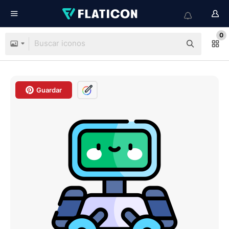
0
Guardar