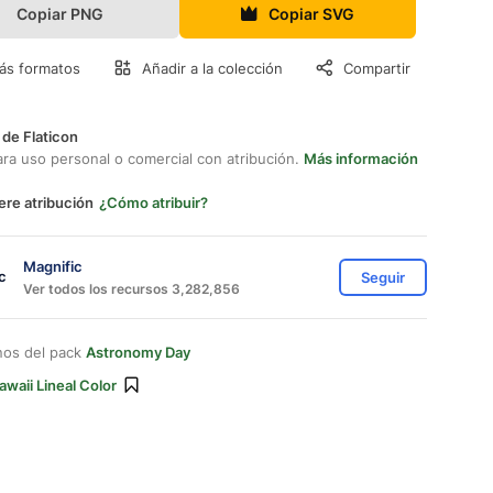
Copiar PNG
Copiar SVG
ás formatos
Añadir a la colección
Compartir
 de Flaticon
ara uso personal o comercial con atribución.
Más información
ere atribución
¿Cómo atribuir?
Magnific
Seguir
Ver todos los recursos 3,282,856
nos del pack
Astronomy Day
awaii Lineal Color