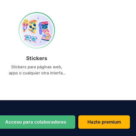
Stickers
Stickers para páginas web,
apps o cualquier otra interfaz
que necesites
Acceso para colaboradores
Hazte premium