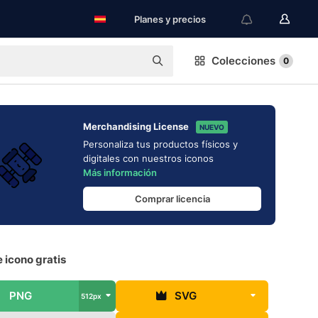
Planes y precios
Colecciones
0
Merchandising License
NUEVO
Personaliza tus productos físicos y
digitales con nuestros iconos
Más información
Comprar licencia
e icono gratis
PNG
SVG
512px