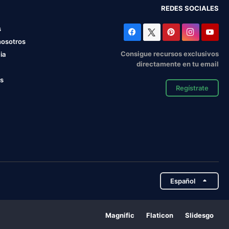
REDES SOCIALES
s
nosotros
Consigue recursos exclusivos
ia
directamente en tu email
os
Regístrate
Español
Magnific
Flaticon
Slidesgo