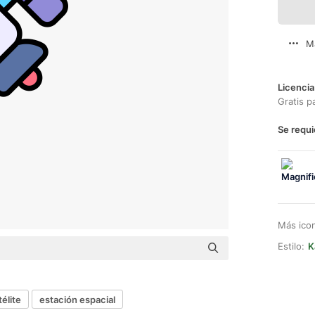
M
Licencia
Gratis p
Se requi
Más ico
Estilo:
K
télite
estación espacial