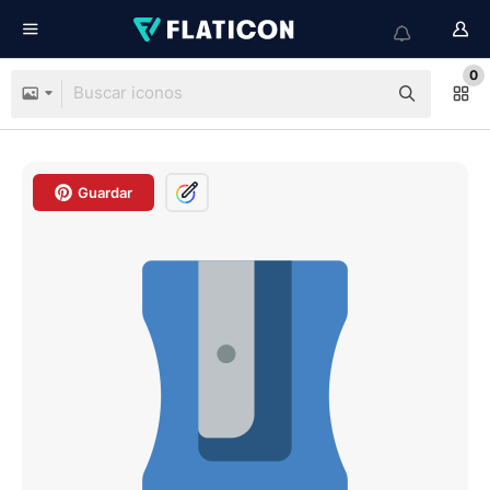
0
Guardar