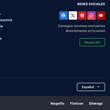
REDES SOCIALES
s
nosotros
Consigue recursos exclusivos
ia
directamente en tu email
os
Regístrate
Español
Magnific
Flaticon
Slidesgo