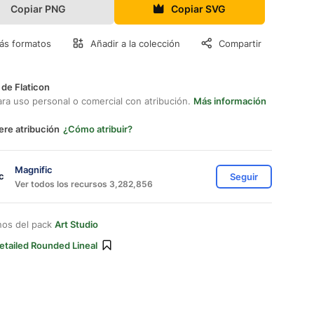
Copiar PNG
Copiar SVG
ás formatos
Añadir a la colección
Compartir
 de Flaticon
ara uso personal o comercial con atribución.
Más información
ere atribución
¿Cómo atribuir?
Magnific
Seguir
Ver todos los recursos 3,282,856
nos del pack
Art Studio
etailed Rounded Lineal