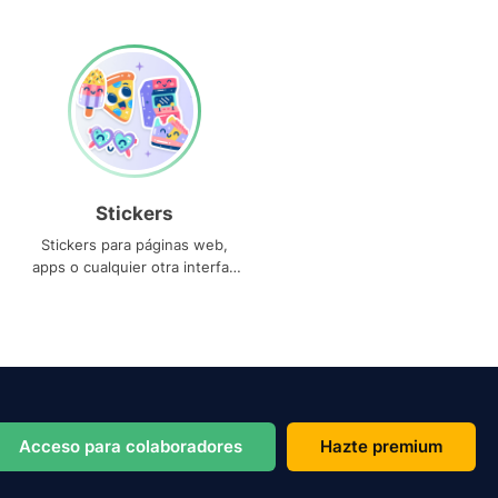
Stickers
Stickers para páginas web,
apps o cualquier otra interfaz
que necesites
Acceso para colaboradores
Hazte premium