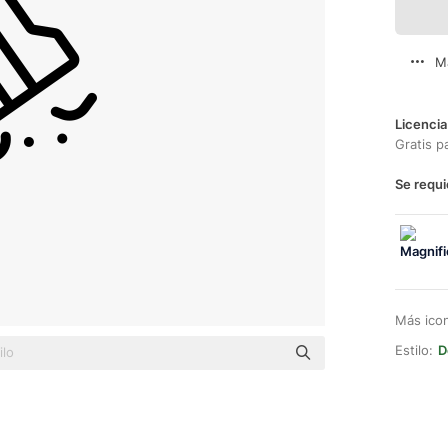
M
Licencia
Gratis p
Se requi
Más ico
Estilo:
D