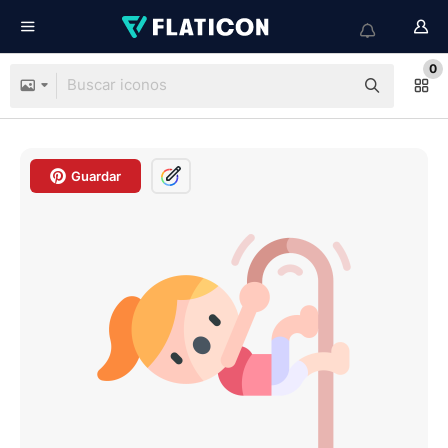
0
Guardar