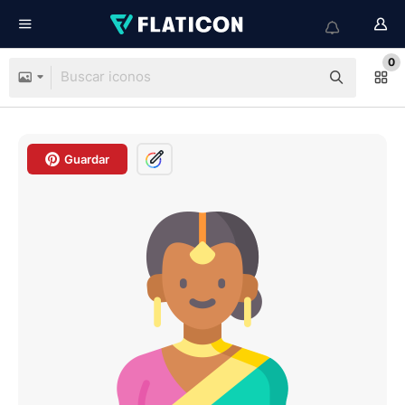
0
Guardar