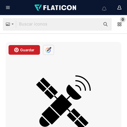
0
Guardar