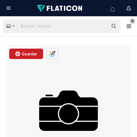
0
Guardar