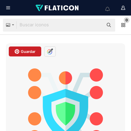
0
Guardar