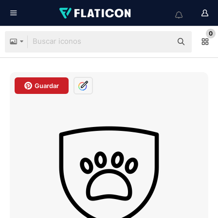
0
Guardar