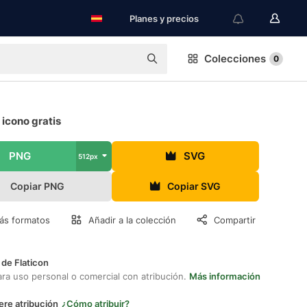
Planes y precios
Colecciones
0
icono gratis
PNG
SVG
512px
Copiar PNG
Copiar SVG
ás formatos
Añadir a la colección
Compartir
 de Flaticon
ara uso personal o comercial con atribución.
Más información
ere atribución
¿Cómo atribuir?