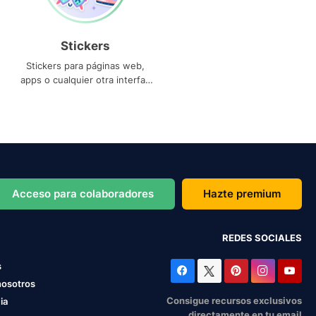
Stickers
Stickers para páginas web,
apps o cualquier otra interfaz
que necesites
Acceso para colaboradores
Hazte premium
REDES SOCIALES
s
nosotros
Consigue recursos exclusivos
ia
directamente en tu email