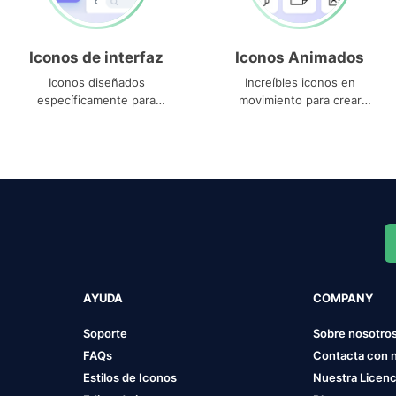
Iconos de interfaz
Iconos Animados
Iconos diseñados
Increíbles iconos en
específicamente para
movimiento para crear
interfaces
proyectos dinámicos
AYUDA
COMPANY
Soporte
Sobre nosotro
FAQs
Contacta con 
Estilos de Iconos
Nuestra Licenc