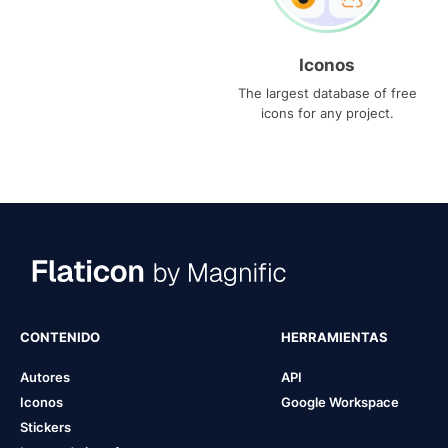
Iconos
The largest database of free
icons for any project.
CONTENIDO
HERRAMIENTAS
Autores
API
Iconos
Google Workspace
Stickers