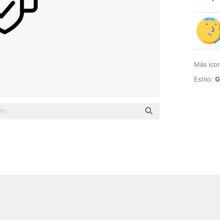
Más ico
Estilo:
G