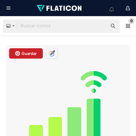
0
Guardar