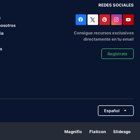
REDES SOCIALES
s
nosotros
Consigue recursos exclusivos
ia
directamente en tu email
os
Regístrate
Español
Magnific
Flaticon
Slidesgo