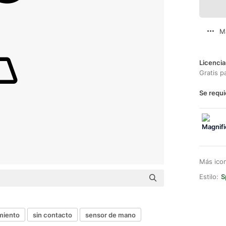
M
Licencia
Gratis p
Se requi
Más ico
Estilo:
S
miento
sin contacto
sensor de mano