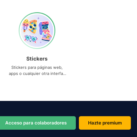
Stickers
Stickers para páginas web,
apps o cualquier otra interfaz
que necesites
Acceso para colaboradores
Hazte premium