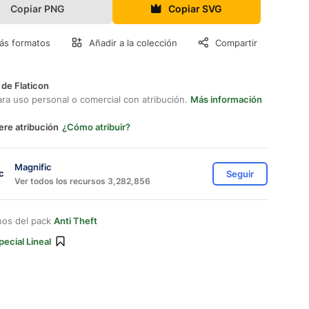
Copiar PNG
Copiar SVG
ás formatos
Añadir a la colección
Compartir
 de Flaticon
ara uso personal o comercial con atribución.
Más información
ere atribución
¿Cómo atribuir?
Magnific
Seguir
Ver todos los recursos 3,282,856
nos del pack
Anti Theft
pecial Lineal