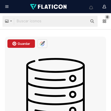
0
Guardar