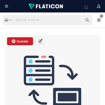
0
Guardar