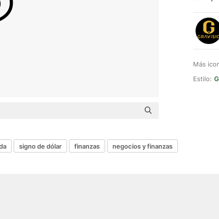
Más ico
Estilo:
G
da
signo de dólar
finanzas
negocios y finanzas