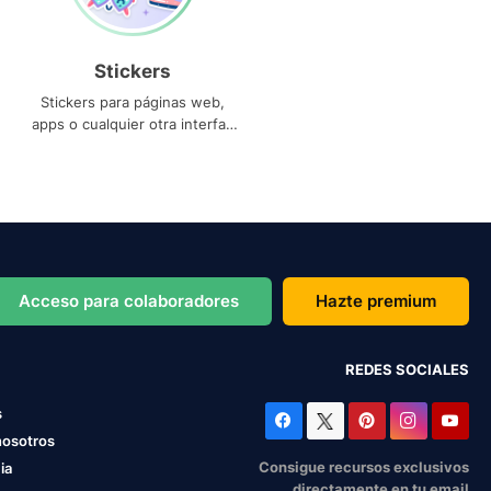
Stickers
Stickers para páginas web,
apps o cualquier otra interfaz
que necesites
Acceso para colaboradores
Hazte premium
REDES SOCIALES
s
nosotros
Consigue recursos exclusivos
ia
directamente en tu email