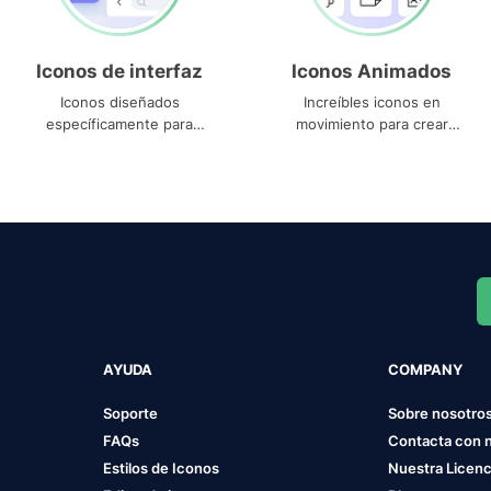
Iconos de interfaz
Iconos Animados
Iconos diseñados
Increíbles iconos en
específicamente para
movimiento para crear
interfaces
proyectos dinámicos
AYUDA
COMPANY
Soporte
Sobre nosotro
FAQs
Contacta con 
Estilos de Iconos
Nuestra Licenc