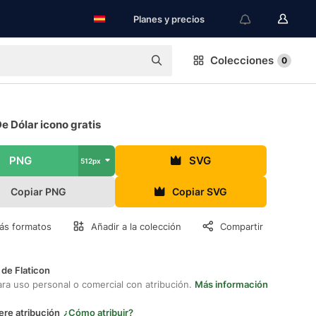
Planes y precios
Colecciones
0
e Dólar icono gratis
PNG
SVG
512px
Copiar PNG
Copiar SVG
ás formatos
Añadir a la colección
Compartir
 de Flaticon
ara uso personal o comercial con atribución.
Más información
ere atribución
¿Cómo atribuir?