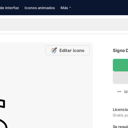
de interfaz
Iconos animados
Más
Editar icono
Signo D
M
Licencia
Gratis p
Se requi