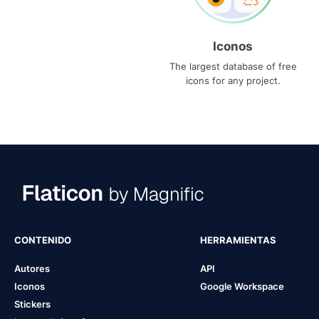
Iconos
The largest database of free
icons for any project.
CONTENIDO
HERRAMIENTAS
Autores
API
Iconos
Google Workspace
Stickers