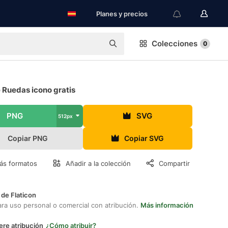
Planes y precios
Colecciones
0
e Ruedas icono gratis
PNG
SVG
512px
Copiar PNG
Copiar SVG
ás formatos
Añadir a la colección
Compartir
 de Flaticon
ara uso personal o comercial con atribución.
Más información
ere atribución
¿Cómo atribuir?