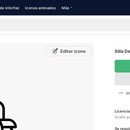
de interfaz
Iconos animados
Más
Editar icono
Silla D
M
Licencia
Gratis p
Se requi