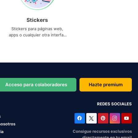
Stickers
Stickers para páginas web,
apps o cualquier otra interfaz
que necesites
Acceso para colaboradores
Hazte premium
REDES SOCIALES
s
nosotros
Consigue recursos exclusivos
ia
directamente en tu email