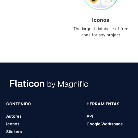
Iconos
The largest database of free
icons for any project.
CONTENIDO
HERRAMIENTAS
Autores
API
Iconos
Google Workspace
Stickers