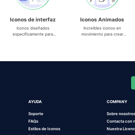
Iconos de interfaz
Iconos Animados
Iconos diseñados
Increíbles iconos en
específicamente para
movimiento para crear
interfaces
proyectos dinámicos
AYUDA
COMPANY
Soporte
Sobre nosotro
FAQs
Contacta con 
Estilos de Iconos
Nuestra Licenc