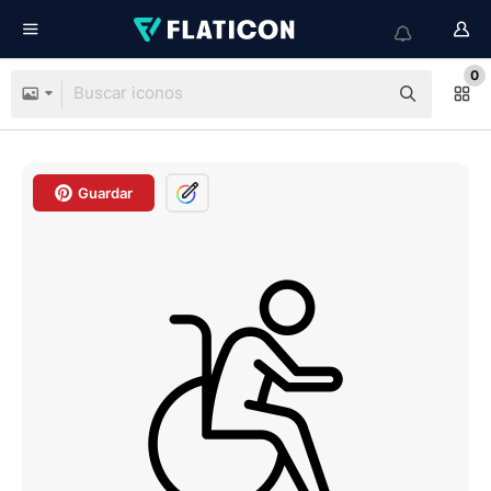
0
Guardar